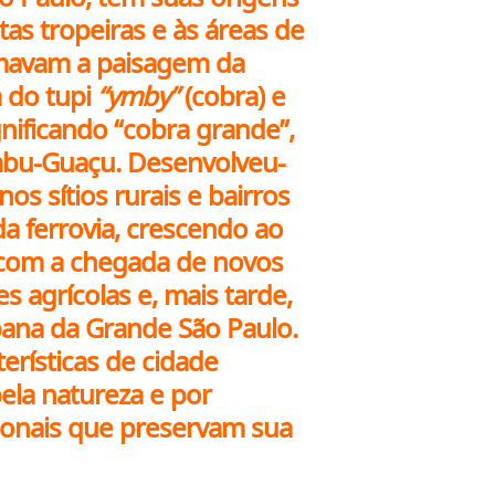
tas tropeiras e às áreas de
rmavam a paisagem da
 do tupi
“ymby”
(cobra) e
gnificando “cobra grande”,
mbu-Guaçu. Desenvolveu-
os sítios rurais e bairros
a ferrovia, crescendo ao
 com a chegada de novos
s agrícolas e, mais tarde,
ana da Grande São Paulo.
erísticas de cidade
ela natureza e por
ionais que preservam sua