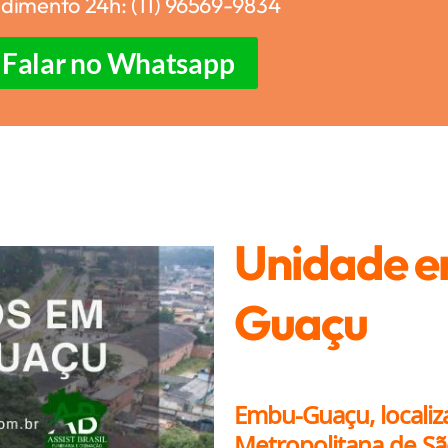
dimento 24h: (11) 96569-9834
Falar no Whatsapp
Unidade 
Guaçu
Embu-Guaçu, localiz
Metropolitana de Sã