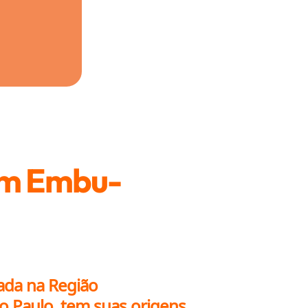
em Embu-
ada na Região
o Paulo, tem suas origens