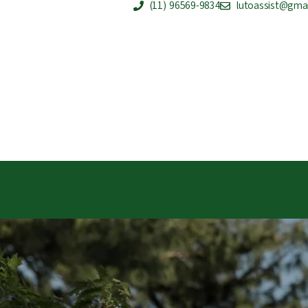
(11) 96569-9834
lutoassist@gma