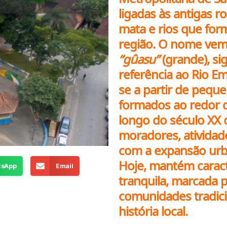
ligadas às antigas ro
mata e rios que fo
região. O nome vem
“gûasu”
(grande), si
referência ao Rio E
se a partir de pequen
formados ao redor d
longo do século XX
moradores, atividade
com a expansão urb
Hoje, mantém caract
tsApp
Email
tranquila, marcada p
comunidades tradic
história local.