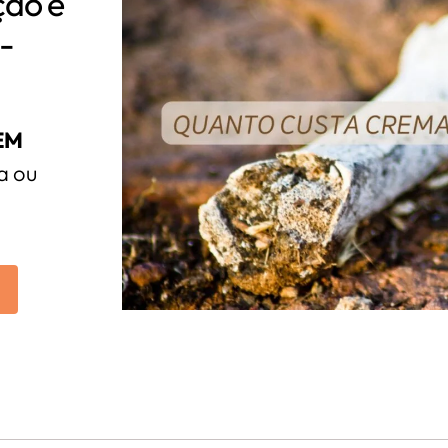
ção e
-
EM
a ou