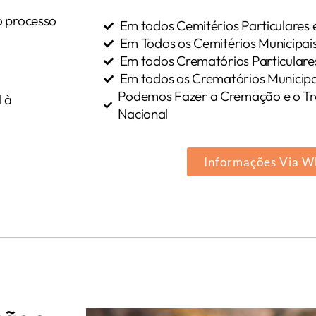
 processo
Em todos Cemitérios Particulare
Em Todos os Cemitérios Municip
Em todos Crematórios Particula
Em todos os Crematórios Munici
Podemos Fazer a Cremação e o Tra
l à
Nacional
Informações Via W