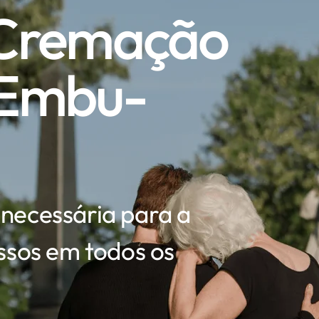
 Cremação
 Embu-
 necessária para a
sos em todos os