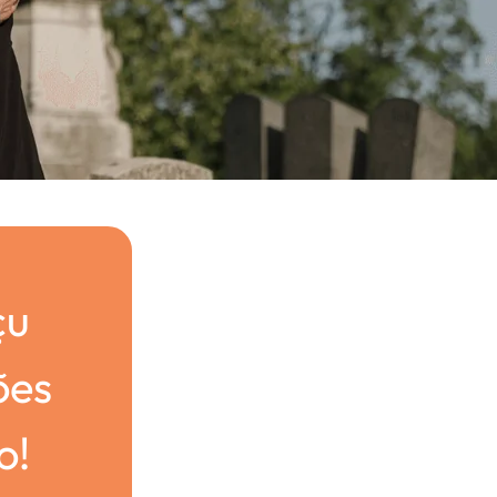
çu
ões
o!