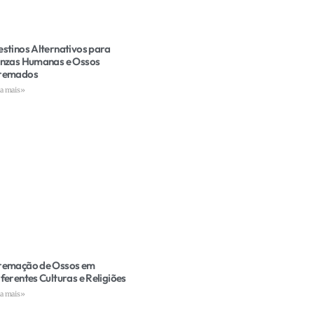
estinos Alternativos para
inzas Humanas e Ossos
remados
ia mais»
remação de Ossos em
ferentes Culturas e Religiões
ia mais»