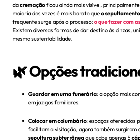
da
cremação
ficou ainda mais visível, principalment
maioria das vezes é mais barato que
o sepultamento
frequente surge após o processo:
o que fazer com as
Existem diversas formas de dar destino às cinzas, uni
mesmo sustentabilidade.
🌿 Opções tradicion
Guardar em urna funerária
: a opção mais co
em jazigos familiares.
Colocar em columbário
: espaços oferecidos 
facilitam a visitação, agora também surgiram 
sepultura subterrânea
que cabe apenas 5
cáp