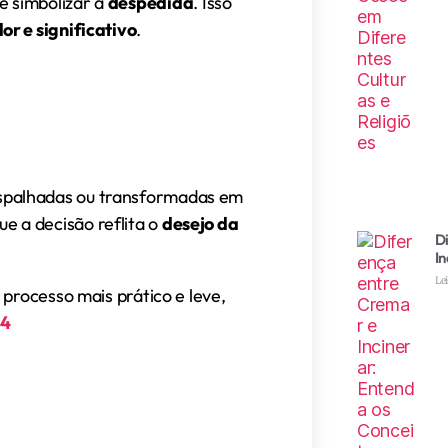
e simbolizar a
despedida
. Isso
or e significativo
.
spalhadas ou transformadas em
 a decisão reflita o
desejo da
D
In
Le
 processo mais prático e leve,
34