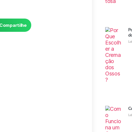
Compartilhe
P
d
Le
C
Le