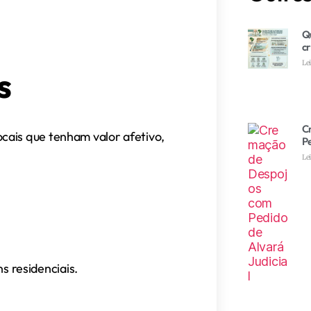
Q
c
Le
s
C
cais que tenham valor afetivo,
Pe
Le
ns residenciais.