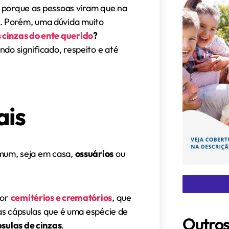
e porque as pessoas viram que na
. Porém, uma dúvida muito
 cinzas do ente querido
?
ndo significado, respeito e até
ais
mum, seja em casa,
ossuários
ou
por
cemitérios e crematórios
, que
as cápsulas que é uma espécie de
Outros
sulas de cinzas
.