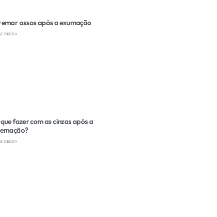
remar ossos após a exumação
ia mais»
que fazer com as cinzas após a
remação?
ia mais»