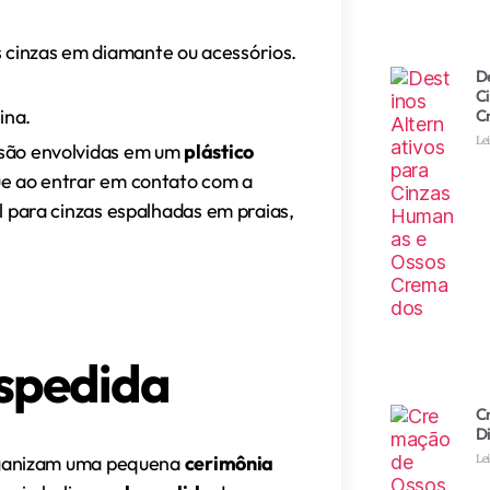
 cinzas em diamante ou acessórios.
D
C
ina.
C
Le
são envolvidas em um
plástico
ue ao entrar em contato com a
al para cinzas espalhadas em praias,
espedida
C
Di
anizam uma pequena
cerimônia
Le