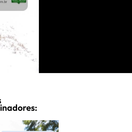
s
inadores: