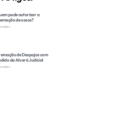
uem pode autorizar a
remação de ossos?
ia mais»
remação de Despojos com
dido de Alvará Judicial
ia mais»