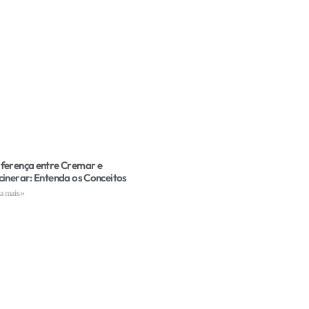
iferença entre Cremar e
cinerar: Entenda os Conceitos
ia mais»