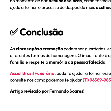
no momento de dar
destino às cinzas
, como forma d
ajuda a tornar o processo de despedida mais
acolhed
✅ Conclusão
As
cinzas após a cremação
podem ser guardadas, e
diferentes formas de homenagem. O importante é que
família
e respeite a
memória da pessoa falecida
.
Assist Brasil Funerária
, pode te ajudar a tornar esse
consulte nos como podemos te ajudar
(11) 96569-98
Artigo revisado por Fernando Soares!