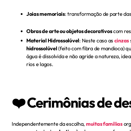
Joias memoriais
: transformação de parte das
Obras de arte ou objetos decorativos
com res
Material Hidrossolúvel
: Neste caso as
cinzas
hidrossolúvel
(feito com fibra de mandioca) q
água é dissolvida e não agride a natureza, ide
rios e lagos.
❤️ Cerimônias de d
Independentemente da escolha,
muitas famílias
org