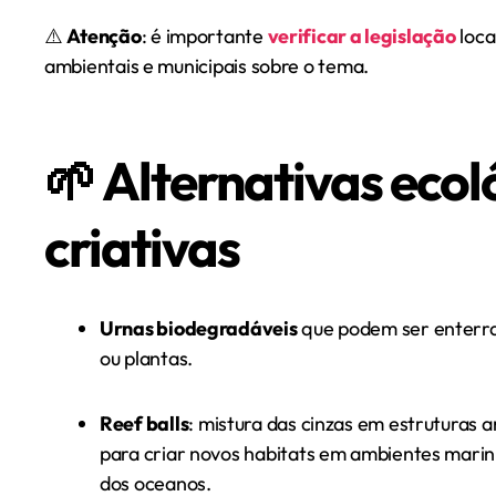
⚠️
Atenção
: é importante
verificar a legislação
loca
ambientais e municipais sobre o tema.
🌱 Alternativas ecol
criativas
Urnas biodegradáveis
que podem ser enterr
ou plantas.
Reef balls
: mistura das cinzas em estruturas ar
para criar novos habitats em ambientes mari
dos oceanos.