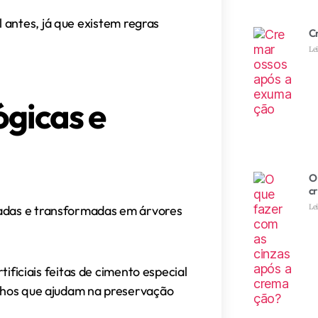
l antes, já que existem regras
C
Le
ógicas e
O 
c
adas e transformadas em árvores
Le
tificiais feitas de cimento especial
nhos que ajudam na preservação