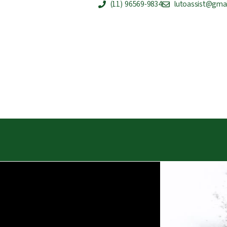
(11) 96569-9834
lutoassist@gma