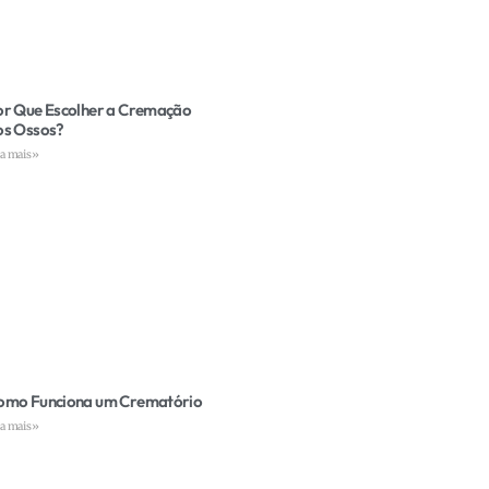
or Que Escolher a Cremação
os Ossos?
ia mais»
omo Funciona um Crematório
ia mais»