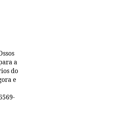
Ossos
para a
ios do
gora e
6569-