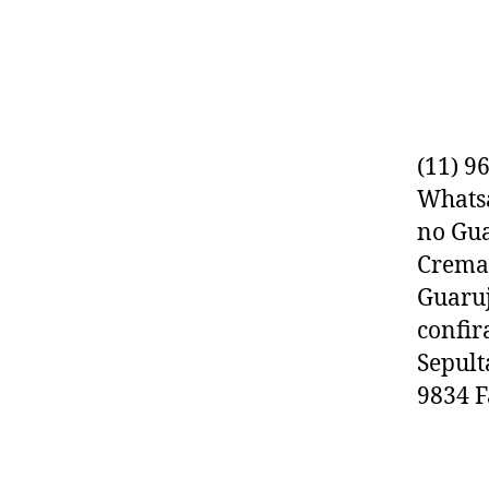
(11) 9
Whats
no Gua
Cremaç
Guaruj
confir
Sepult
9834 F