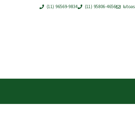
(11) 96569-9834
(11) 95806-4656
lutoa