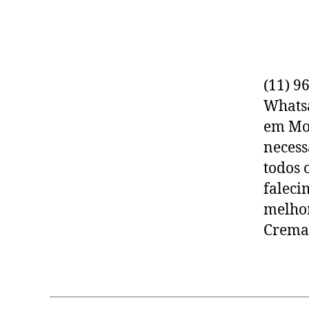
(11) 9
Whats
em Mog
necess
todos 
faleci
melhor
Crema