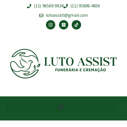
(11) 96569-9834
(11) 95806-4656
lutoassist@gmail.com