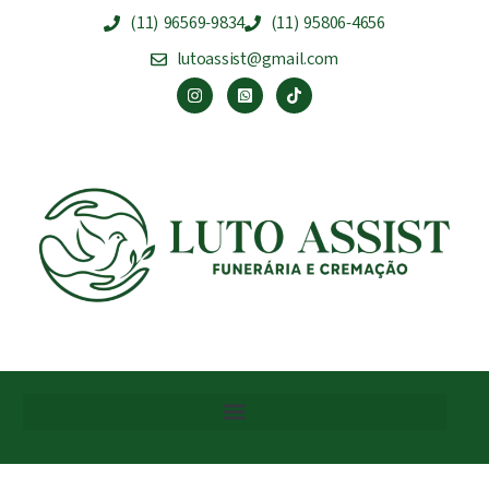
(11) 96569-9834
(11) 95806-4656
lutoassist@gmail.com