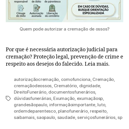
Quem pode autorizar a cremação de ossos?
Por que é necessária autorização judicial para
cremação? Proteção legal, prevenção de crime e
respeito aos desejos do falecido. Leia mais.
autorizaçãocremação
,
comofunciona
,
Cremação
,
cremaçãodeossos
,
Crematório
,
dignidade
,
DireitoFunerário
,
documentosfunerários
,
dúvidasfunerárias
,
Exumação
,
exumaçãosp
,
grandesãopaulo
,
informaçãoimportante
,
luto
,
ordemdeparentesco
,
planofunerário
,
respeito
,
saibamais
,
saopaulo
,
saudade
,
serviçosfunerários
,
sp