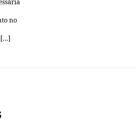
essária
nto no
 […]
s