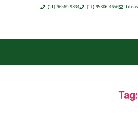
(11) 96569-9834
(11) 95806-4656
lutoa
Tag: