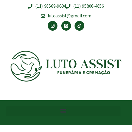
(11) 96569-9834
(11) 95806-4656
lutoassist@gmail.com