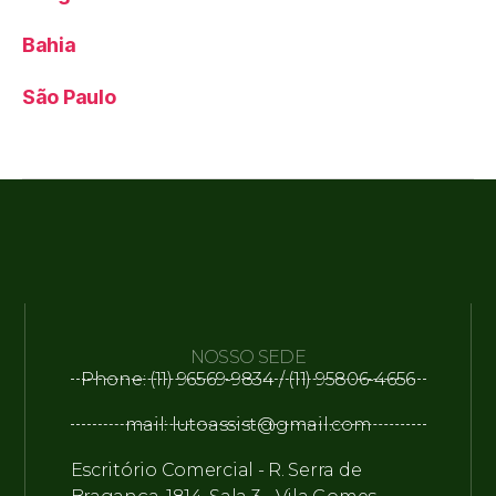
Bahia
São Paulo
NOSSO SEDE
Phone: (11) 96569-9834 / (11) 95806-4656
mail: lutoassist@gmail.com
Escritório Comercial - R. Serra de