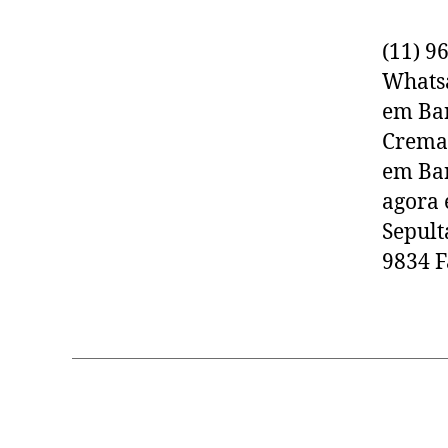
(11) 9
Whats
em Bar
Cremaç
em Bar
agora 
Sepult
9834 F