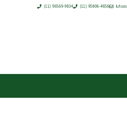
(11) 96569-9834
(11) 95806-4656
lutoa