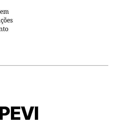
 em
ições
nto
PEVI