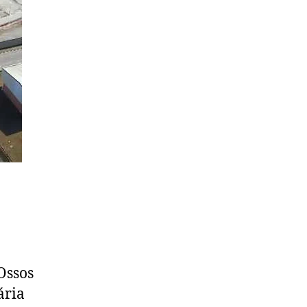
Ossos
ária