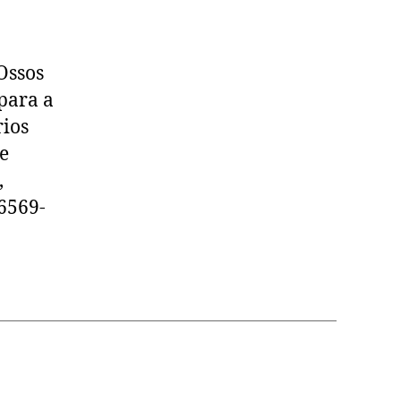
Ossos
para a
ios
e
,
6569-