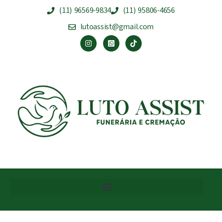
(11) 96569-9834
(11) 95806-4656
lutoassist@gmail.com