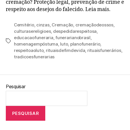
cremação? Proteção legal, prevenção de crime e
respeito aos desejos do falecido. Leia mais.
Cemitério
,
cinzas
,
Cremação
,
cremaçãodeossos
,
culturasereligioes
,
despedidarespeitosa
,
educacaofuneraria
,
funerarianobrasil
,
homenagempóstuma
,
luto
,
planofunerário
,
respeitoaoluto
,
rituaisdefimdevida
,
rituaisfunerários
,
tradicoesfunerarias
Pesquisar
PESQUISAR