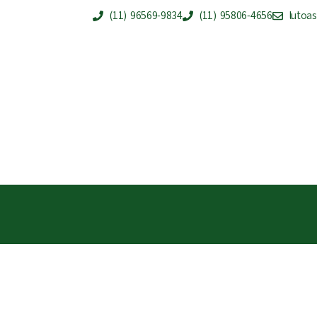
(11) 96569-9834
(11) 95806-4656
lutoa