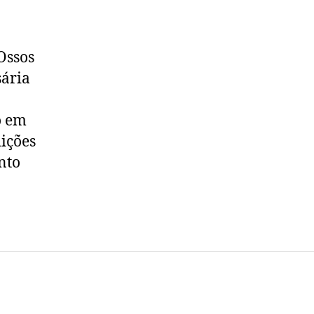
Ossos
sária
o em
ições
nto