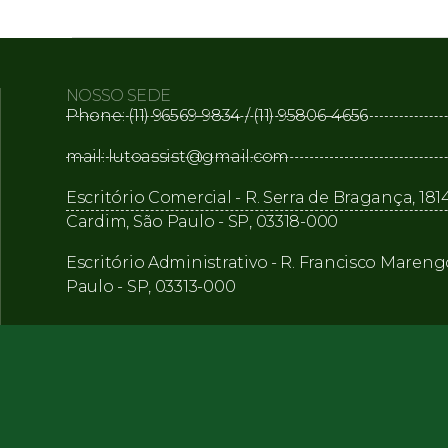
NOSSO SEDE
Phone: (11) 96569-9834 / (11) 95806-4656
mail: lutoassist@gmail.com
Escritório Comercial - R. Serra de Bragança, 1814
Cardim, São Paulo - SP, 03318-000
Escritório Administrativo - R. Francisco Mareng
Paulo - SP, 03313-000