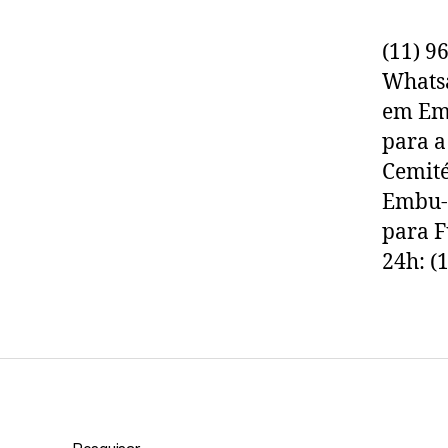
(11) 9
Whats
em Emb
para a
Cemit
Embu-G
para F
24h: (