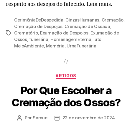
respeito aos desejos do falecido. Leia mais.
CerimôniaDeDespedida
,
CinzasHumanas
,
Cremação
,
Cremação de Despojos
,
Cremação de Ossada
,
Crematório
,
Exumação de Despojos
,
Exumação de
Ossos
,
funerária
,
HomenagemEterna
,
luto
,
MeioAmbiente
,
Memória
,
UrnaFunerária
ARTIGOS
Por Que Escolher a
Cremação dos Ossos?
Por
Samuel
22 de novembro de 2024