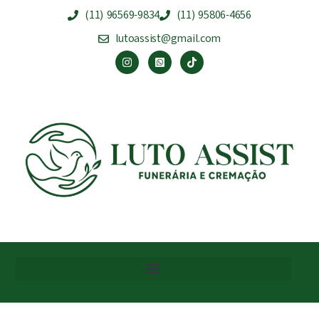
(11) 96569-9834
(11) 95806-4656
lutoassist@gmail.com