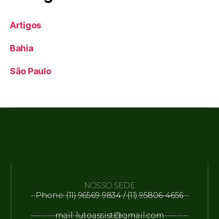
Artigos
Bahia
São Paulo
NOSSO SEDE
Phone: (11) 96569-9834 / (11) 95806-4656
mail: lutoassist@gmail.com